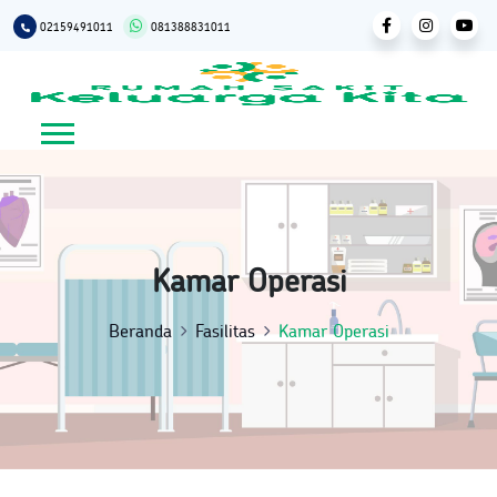
02159491011
081388831011
Facebook
Instagram
YouTub
Kamar Operasi
Beranda
Fasilitas
Kamar Operasi